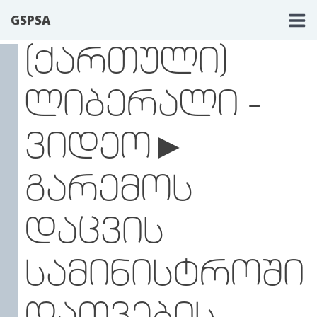
GSPSA
(ᲥᲐᲠᲗᲣᲚᲘ)
ᲚᲘᲑᲔᲠᲐᲚᲘ -
ᲕᲘᲓᲔᲝ►
ᲒᲐᲠᲔᲛᲝᲡ
ᲓᲐᲪᲕᲘᲡ
ᲡᲐᲛᲘᲜᲘᲡᲢᲠᲝᲨᲘ
ᲓᲐᲗᲕᲔᲑᲘᲡ