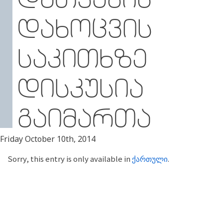
ᲓᲐᲮᲝᲪᲕᲘᲡ
ᲡᲐᲙᲘᲗᲮᲖᲔ
ᲓᲘᲡᲙᲣᲡᲘᲐ
ᲒᲐᲘᲛᲐᲠᲗᲐ
Friday October 10th, 2014
Sorry, this entry is only available in
ქართული
.