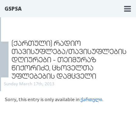
GSPSA
(ᲥᲐᲠᲗᲣᲚᲘ) ᲠᲐᲓᲘᲝ
ᲗᲐᲕᲘᲡᲣᲤᲚᲔᲑᲐ/ᲗᲐᲕᲘᲡᲣᲤᲚᲔᲑᲘᲡ
ᲓᲦᲘᲣᲠᲔᲑᲘ - ᲗᲔᲘᲛᲣᲠᲐᲖ
ᲬᲘᲥᲝᲠᲘᲫᲔ, ᲪᲮᲝᲕᲔᲚᲗᲐ
ᲣᲤᲚᲔᲑᲔᲑᲘᲡ ᲓᲐᲛᲪᲕᲔᲚᲘ
Sunday March 17th, 2013
Sorry, this entry is only available in
ქართული
.