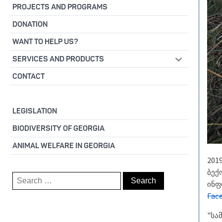
PROJECTS AND PROGRAMS
DONATION
WANT TO HELP US?
SERVICES AND PRODUCTS
CONTACT
LEGISLATION
BIODIVERSITY OF GEORGIA
ANIMAL WELFARE IN GEORGIA
201
ბექ
Search
ინფ
for:
Fac
"სა