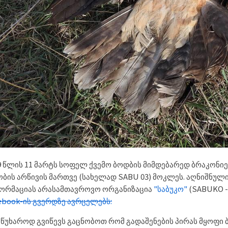
9 წლის 11 მარტს სოფელ ქვემო ბოდბის მიმდებარედ ბრაკონიე
ობის არწივის მართვე (სახელად SABU 03) მოკლეს. აღნიშნული
ორმაციას არასამთავროვო ორგანიზაცია
"საბუკო"
(SABUKO - 
ebook-ის გვერდზე ავრცელებს:
მწუხაროდ გვიწევს გაცნობოთ რომ გადაშენების პირას მყოფი 