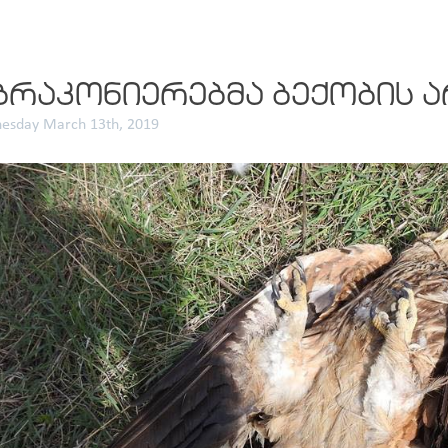
ᲑᲠᲐᲙᲝᲜᲘᲔᲠᲔᲑᲛᲐ ᲑᲔᲥᲝᲑᲘᲡ 
esday March 13th, 2019