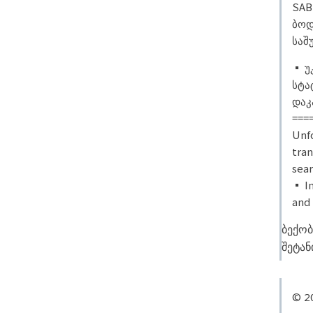
SAB
ბოდ
საშ
▪️
უ
სტა
დაკ
===
Unfo
tran
sear
▪️
In
and 
ბექობ
შეტა
© 2