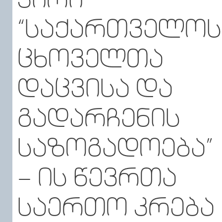
“ᲡᲐᲥᲐᲠᲗᲕᲔᲚᲝᲡ
ᲪᲮᲝᲕᲔᲚᲗᲐ
ᲓᲐᲪᲕᲘᲡᲐ ᲓᲐ
ᲒᲐᲓᲐᲠᲩᲔᲜᲘᲡ
ᲡᲐᲖᲝᲒᲐᲓᲝᲔᲑᲐ”
– ᲘᲡ ᲬᲔᲕᲠᲗᲐ
ᲡᲐᲔᲠᲗᲝ ᲙᲠᲔᲑᲐ