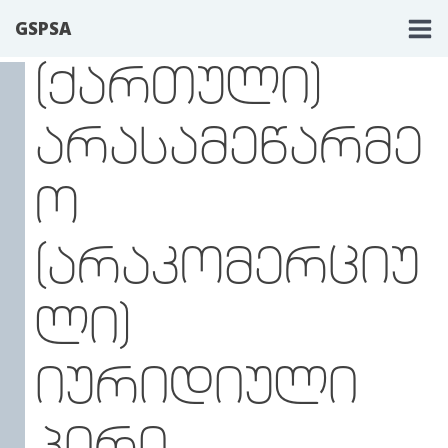
GSPSA
(ᲥᲐᲠᲗᲣᲚᲘ)
ᲐᲠᲐᲡᲐᲛᲔᲬᲐᲠᲛᲔ
Ო
(ᲐᲠᲐᲙᲝᲛᲔᲠᲪᲘᲣ
ᲚᲘ)
ᲘᲣᲠᲘᲓᲘᲣᲚᲘ
ᲞᲘᲠᲘ