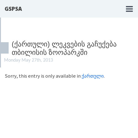
GSPSA
(ᲥᲐᲠᲗᲣᲚᲘ) ᲚᲔᲙᲕᲔᲑᲘᲡ ᲒᲐᲩᲣᲥᲔᲑᲐ
ᲗᲑᲘᲚᲘᲡᲘᲡ ᲖᲝᲝᲞᲐᲠᲙᲨᲘ
Monday May 27th, 2013
Sorry, this entry is only available in
ქართული
.